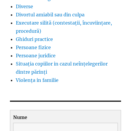
Diverse
Divortul amiabil sau din culpa
Executare silită (contestații, încuviințare,
procedură)
Ghiduri practice
Persoane fizice
Persoane juridice
Situația copiilor in cazul neînțelegerilor
dintre părinți
Violența in familie
Nume