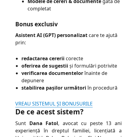
Modele de cereri & documente
gata de
completat
Bonus exclusiv
Asistent AI (GPT) personalizat
care te ajută
prin:
redactarea cererii
corecte
oferirea de sugestii
și formulări potrivite
verificarea documentelor
înainte de
depunere
stabilirea pașilor următori
în procedură
VREAU SISTEMUL ȘI BONUSURILE
De ce acest sistem?
Sunt
Dana Fatol
, avocat cu peste 13 ani
experiență în dreptul familiei, licențiată a