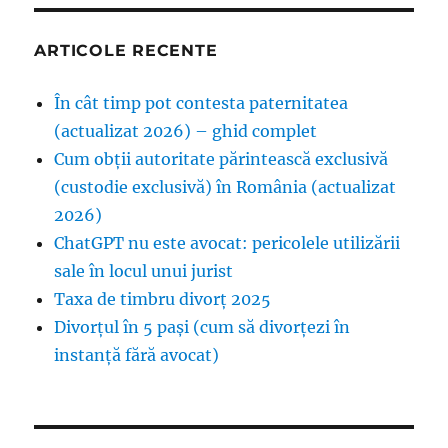
ARTICOLE RECENTE
În cât timp pot contesta paternitatea
(actualizat 2026) – ghid complet
Cum obții autoritate părintească exclusivă
(custodie exclusivă) în România (actualizat
2026)
ChatGPT nu este avocat: pericolele utilizării
sale în locul unui jurist
Taxa de timbru divorț 2025
Divorțul în 5 pași (cum să divorțezi în
instanță fără avocat)