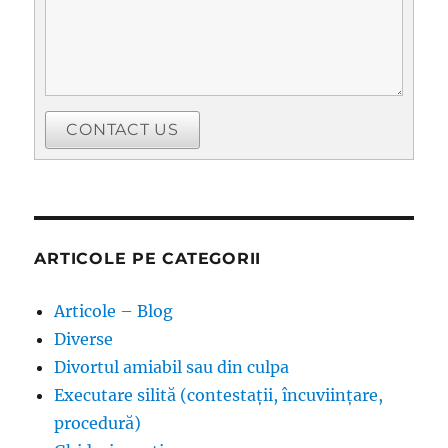
CONTACT US
ARTICOLE PE CATEGORII
Articole – Blog
Diverse
Divortul amiabil sau din culpa
Executare silită (contestații, încuviințare,
procedură)