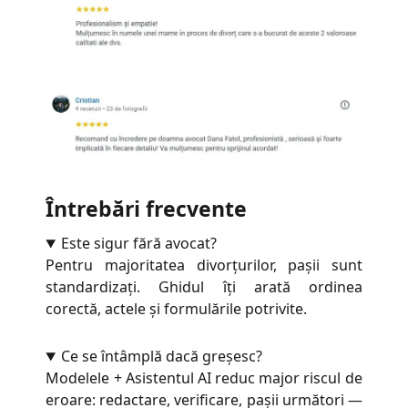
Întrebări frecvente
Este sigur fără avocat?
Pentru majoritatea divorțurilor, pașii sunt
standardizați. Ghidul îți arată ordinea
corectă, actele și formulările potrivite.
Ce se întâmplă dacă greșesc?
Modelele + Asistentul AI reduc major riscul de
eroare: redactare, verificare, pașii următori —