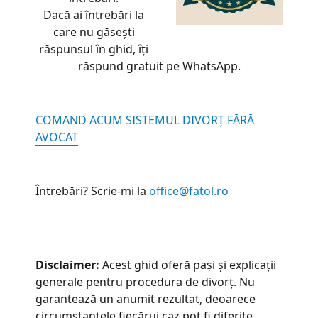
Dacă ai întrebări la
care nu găsești
răspunsul în ghid, îți
răspund gratuit pe WhatsApp.
COMAND ACUM SISTEMUL DIVORȚ FĂRĂ
AVOCAT
Întrebări? Scrie-mi la
office@fatol.ro
Disclaimer:
Acest ghid oferă pași și explicații
generale pentru procedura de divorț. Nu
garantează un anumit rezultat, deoarece
circumstanțele fiecărui caz pot fi diferite.