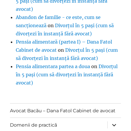
5 pași (cum să divorțezi în instanță fără
avocat)
Abandon de familie - ce este, cum se
sancționează
on
Divorțul în 5 pași (cum să
divorțezi în instanță fără avocat)
Pensia alimentară (partea I) – Dana Fatol
Cabinet de avocat
on
Divorțul în 5 pași (cum
să divorțezi în instanță fără avocat)
Pensia alimentara partea a doua
on
Divorțul
în 5 pași (cum să divorțezi în instanță fără
avocat)
Avocat Bacău – Dana Fatol Cabinet de avocat
expand
Domenii de practică
child