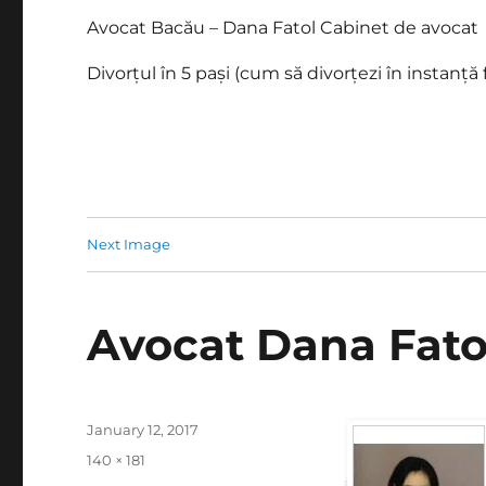
Avocat Bacău – Dana Fatol Cabinet de avocat
Divorțul în 5 pași (cum să divorțezi în instanță 
Next Image
Avocat Dana Fato
Posted
January 12, 2017
on
Full
140 × 181
size