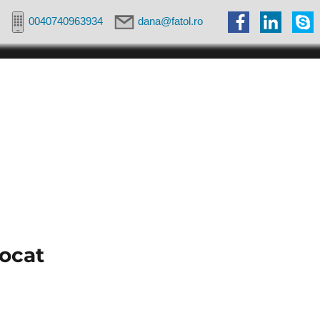
0040740963934
dana@fatol.ro
vocat