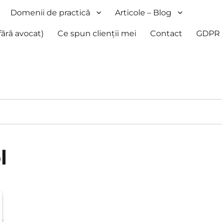
Domenii de practică
Articole – Blog
fără avocat)
Ce spun clienții mei
Contact
GDPR
l