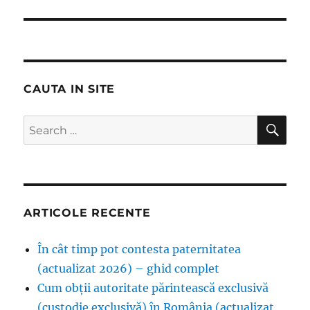
CAUTA IN SITE
SE
Search
for:
ARTICOLE RECENTE
În cât timp pot contesta paternitatea
(actualizat 2026) – ghid complet
Cum obții autoritate părintească exclusivă
(custodie exclusivă) în România (actualizat