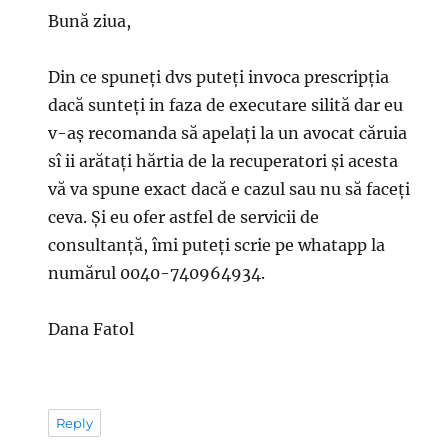
Bună ziua,
Din ce spuneți dvs puteți invoca prescripția
dacă sunteți in faza de executare silită dar eu
v-aș recomanda să apelați la un avocat căruia
sî ii arătați hărtia de la recuperatori și acesta
vă va spune exact dacă e cazul sau nu să faceți
ceva. Și eu ofer astfel de servicii de
consultanță, îmi puteți scrie pe whatapp la
numărul 0040-740964934.
Dana Fatol
Reply