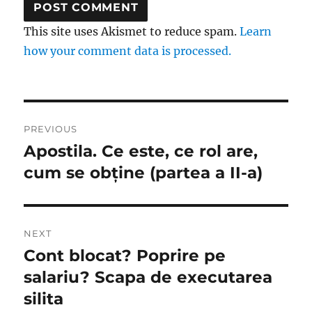
This site uses Akismet to reduce spam.
Learn
how your comment data is processed.
Post
PREVIOUS
navigation
Apostila. Ce este, ce rol are,
Previous
post:
cum se obține (partea a II-a)
NEXT
Cont blocat? Poprire pe
Next
post:
salariu? Scapa de executarea
silita