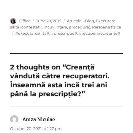
Author
Posted
Categories
Office
June 29, 2019
Articole - Blog
,
Executare
on
silită (contestații, încuviințare, procedură)
,
Persoane fizice
Tags
#executaresilita#
,
#prescriptie#
,
#recuperarecreante#
2 thoughts on “Creanță
vândută către recuperatori.
Înseamnă asta încă trei ani
până la prescripție?”
Amza Niculae
says:
October 20, 2021 at 1:27 pm