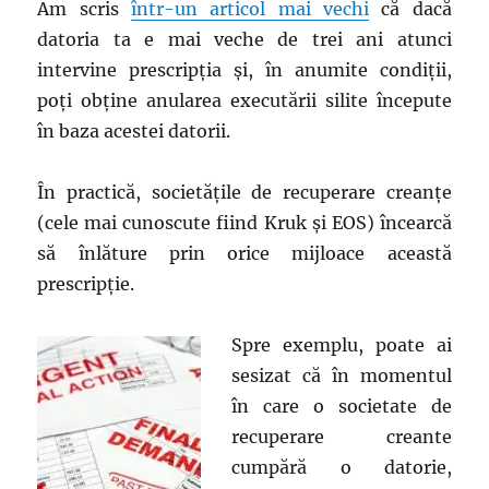
Am scris
într-un articol mai vechi
că dacă
datoria ta e mai veche de trei ani atunci
intervine prescripția și, în anumite condiții,
poți obține anularea executării silite începute
în baza acestei datorii.
În practică, societățile de recuperare creanțe
(cele mai cunoscute fiind Kruk și EOS) încearcă
să înlăture prin orice mijloace această
prescripție.
Spre exemplu, poate ai
sesizat că în momentul
în care o societate de
recuperare creante
cumpără o datorie,