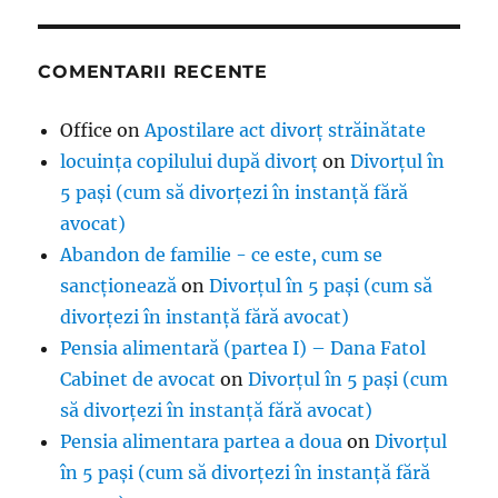
COMENTARII RECENTE
Office
on
Apostilare act divorț străinătate
locuința copilului după divorț
on
Divorțul în
5 pași (cum să divorțezi în instanță fără
avocat)
Abandon de familie - ce este, cum se
sancționează
on
Divorțul în 5 pași (cum să
divorțezi în instanță fără avocat)
Pensia alimentară (partea I) – Dana Fatol
Cabinet de avocat
on
Divorțul în 5 pași (cum
să divorțezi în instanță fără avocat)
Pensia alimentara partea a doua
on
Divorțul
în 5 pași (cum să divorțezi în instanță fără