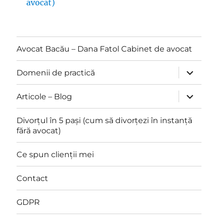
avocat)
Avocat Bacău – Dana Fatol Cabinet de avocat
expand
Domenii de practică
child
menu
expand
Articole – Blog
child
menu
Divorțul în 5 pași (cum să divorțezi în instanță
fără avocat)
Ce spun clienții mei
Contact
GDPR