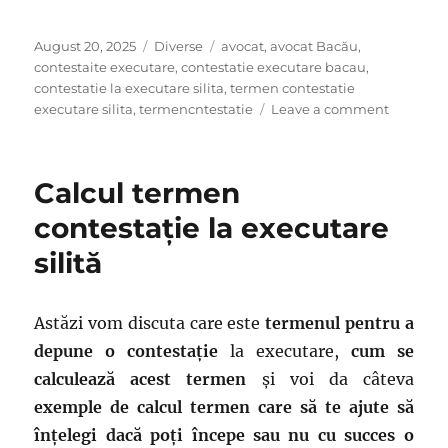
Posted
Categories
Tags
August 20, 2025
Diverse
avocat
,
avocat Bacău
,
on
contestaite executare
,
contestatie executare bacau
,
contestatie la executare silita
,
termen contestatie
on
executare silita
,
termencntestatie
Leave a comment
Ce
greșeli
frecvent
Calcul termen
duc
la
contestație la executare
respinge
silită
contestaț
la
executar
silită
Astăzi vom discuta care este
termenul pentru a
depune o contestație
la executare,
cum se
calculează acest termen
și voi da câteva
exemple de calcul termen care să te ajute să
înțelegi dacă poți începe sau nu cu succes o