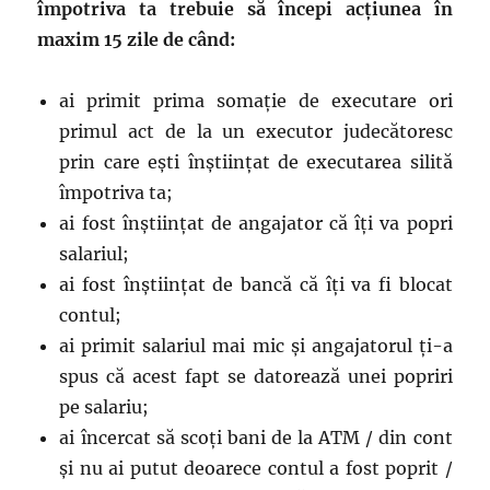
împotriva ta trebuie să începi acțiunea în
maxim 15 zile de când:
ai primit prima somație de executare ori
primul act de la un executor judecătoresc
prin care ești înștiințat de executarea silită
împotriva ta;
ai fost înștiințat de angajator că îți va popri
salariul;
ai fost înștiințat de bancă că îți va fi blocat
contul;
ai primit salariul mai mic și angajatorul ți-a
spus că acest fapt se datorează unei popriri
pe salariu;
ai încercat să scoți bani de la ATM / din cont
și nu ai putut deoarece contul a fost poprit /