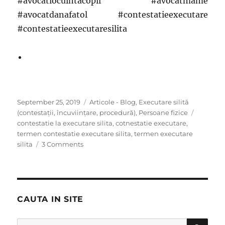
#avocatlocuintacopil #avocatmame
#avocatdanafatol #contestatieexecutare
#contestatieexecutaresilita
Posted
Categories
September 25, 2019
Articole - Blog
,
Executare silită
on
Tags
(contestații, încuviințare, procedură)
,
Persoane fizice
contestatie la executare silita
,
cotnestatie executare
,
termen contestatie executare silita
,
termen executare
on
silita
3 Comments
Calcul
termen
contestație
la
executare
CAUTA IN SITE
silită
SE