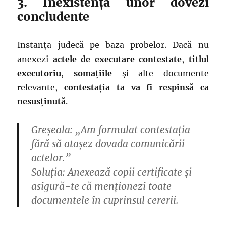
3. Inexistența unor dovezi
concludente
Instanța judecă pe baza probelor. Dacă nu
anexezi
actele de executare contestate
,
titlul
executoriu
,
somațiile
și alte documente
relevante,
contestația ta va fi respinsă ca
nesusținută
.
Greșeala: „Am formulat contestația
fără să atașez dovada comunicării
actelor.”
Soluția: Anexează copii certificate și
asigură-te că menționezi toate
documentele în cuprinsul cererii.